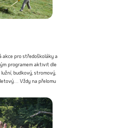
á akce pro středoškoláky a
ým programem aktivit dle
 lužní, budkový, stromový,
výletový… Vždy na přelomu