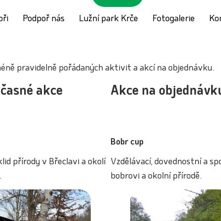
oři
Podpoř nás
Lužní park Krče
Fotogalerie
Ko
méně pravidelně pořádaných aktivit a akcí na objednávku.
bčasné akce
Akce na objednávk
Bobr cup
id přírody v Břeclavi a okolí
Vzdělávací, dovednostní a sp
.
bobrovi a okolní přírodě.