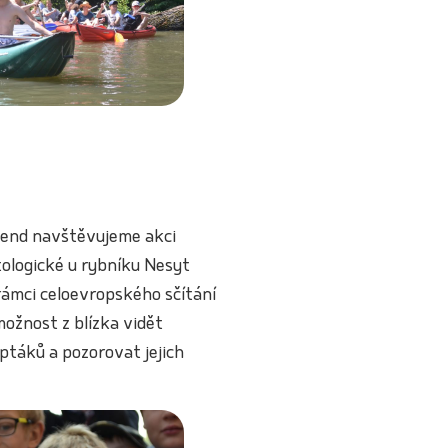
kend navštěvujeme akci
tologické u rybníku Nesyt
 rámci celoevropského sčítání
možnost z blízka vidět
 ptáků a pozorovat jejich