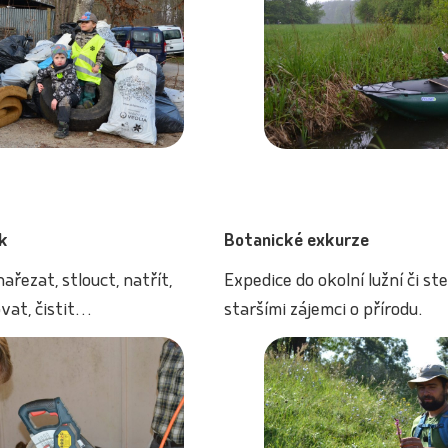
k
Botanické exkurze
ařezat, stlouct, natřít,
Expedice do okolní lužní či st
ovat, čistit…
staršími zájemci o přírodu.