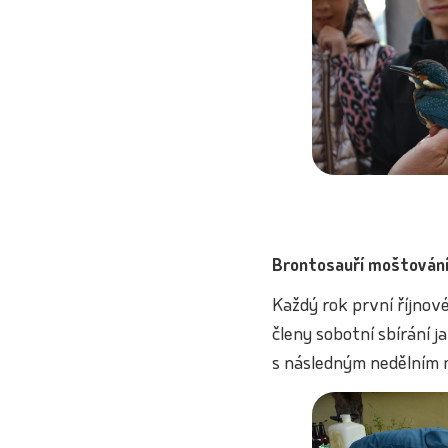
Brontosauří moštován
Každý rok první říjno
členy sobotní sbírání j
s následným nedělním