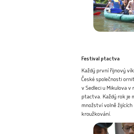
Festival ptactva
Každý první říjnový ví
České společnosti orni
v Sedleci u Mikulova v
ptactva. Každý rok je 
množství volně žijících
kroužkování.