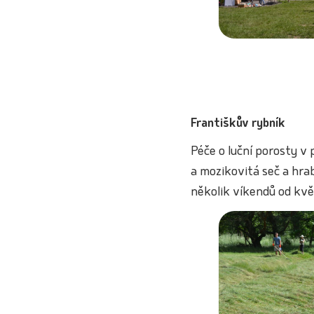
Františkův rybník
Péče o luční porosty v 
a mozikovitá seč a hra
několik víkendů od kvě