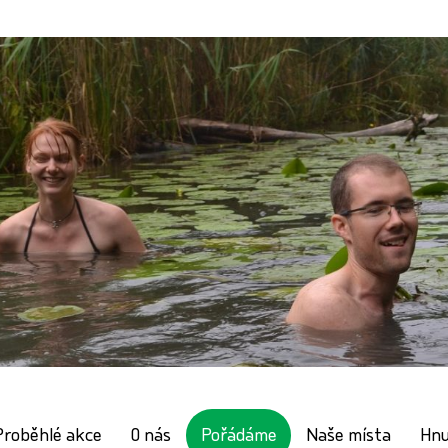
Proběhlé akce
O nás
Naše místa
Hnu
Pořádáme