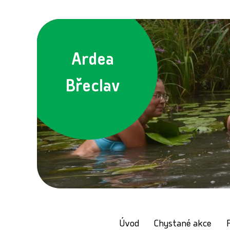
Ardea
Břeclav
Úvod
Chystané akce