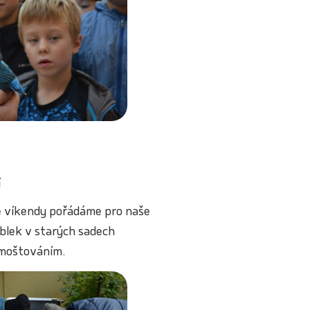
í
vé víkendy pořádáme pro naše
ablek v starých sadech
 moštováním.