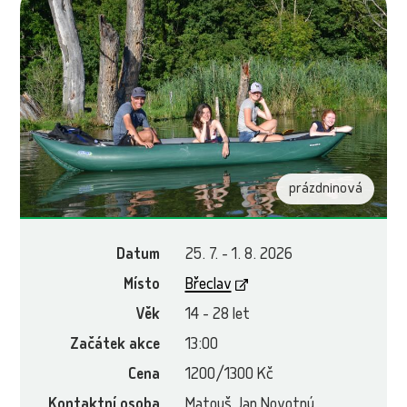
prázdninová
Datum
25. 7. - 1. 8. 2026
Místo
Břeclav
Věk
14 - 28 let
Začátek akce
13:00
Cena
1200/1300 Kč
Kontaktní osoba
Matouš Jan Novotný