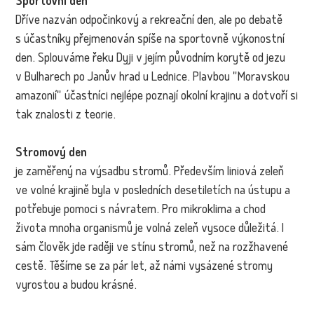
Sportovní den
Dříve nazván odpočinkový a rekreační den, ale po debatě
s účastníky přejmenován spíše na sportovně výkonostní
den. Splouváme řeku Dyji v jejím původním korytě od jezu
v Bulharech po Janův hrad u Lednice. Plavbou "Moravskou
amazonií" účastníci nejlépe poznají okolní krajinu a dotvoří si
tak znalosti z teorie.
Stromový den
je zaměřený na výsadbu stromů. Především liniová zeleň
ve volné krajině byla v posledních desetiletích na ústupu a
potřebuje pomoci s návratem. Pro mikroklima a chod
života mnoha organismů je volná zeleň vysoce důležitá. I
sám člověk jde raději ve stínu stromů, než na rozžhavené
cestě. Těšíme se za pár let, až námi vysázené stromy
vyrostou a budou krásné.