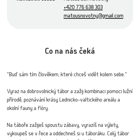
+420 776 638 303
matousnovotny@gmail.com
Co na nás čeká
"Buď sám tím člověkem, které chceš vidět kolem sebe."
Vyraz na dobrovolnický tábor a zažij kombinaci pomoci lužní
přírodě, poznávání krásy Lednicko-valtického areálu a
okolní fauny a flóry.
Na táboře zažiješ spoustu zábavy, vyrazíš na výlety,
vykoupeš se v řece a oddechneš si u táboráku. Celý tábor