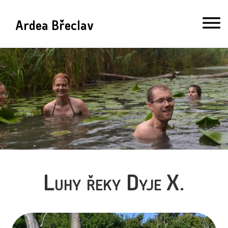
Ardea Břeclav
Luhy řeky Dyje X.