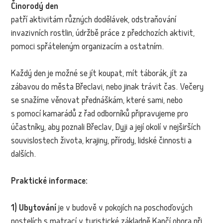
Činorodý den
patří aktivitám různých dodělávek, odstraňování
invazivních rostlin, údržbě práce z předchozích aktivit,
pomoci spřáteleným organizacím a ostatním.
Každý den je možné se jít koupat, mít táborák, jít za
zábavou do města Břeclavi, nebo jinak trávit čas. Večery
se snažíme věnovat přednáškám, které sami, nebo
s pomocí kamarádů z řad odborníků připravujeme pro
účastníky, aby poznali Břeclav, Dyji a její okolí v nejširších
souvislostech života, krajiny, přírody, lidské činnosti a
dalších.
Praktické informace:
1) Ubytování
je v budově v pokojích na poschoďových
postelích s matrací v turistické základně Kančí obora při