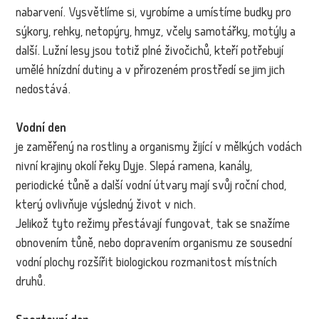
nabarvení. Vysvětlíme si, vyrobíme a umístíme budky pro
sýkory, rehky, netopýry, hmyz, včely samotářky, motýly a
další. Lužní lesy jsou totiž plné živočichů, kteří potřebují
umělé hnízdní dutiny a v přirozeném prostředí se jim jich
nedostává.
Vodní den
je zaměřený na rostliny a organismy žijící v mělkých vodách
nivní krajiny okolí řeky Dyje. Slepá ramena, kanály,
periodické tůně a další vodní útvary mají svůj roční chod,
který ovlivňuje výsledný život v nich.
Jelikož tyto režimy přestávají fungovat, tak se snažíme
obnovením tůně, nebo dopravením organismu ze sousední
vodní plochy rozšířit biologickou rozmanitost místních
druhů.