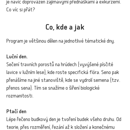
je navíc doprovázen zajímavými přednáškami a exkurzemi.
Co víc si přát?
Co, kde a jak
Program je většinou dělen na jednotlivé tématické dny.
Luční den.
Sečení travních porostů na hrúdech (vyvýšené písčité
lavice v lužním lese), kde roste specifická flóra. Seno pak
přenášíme na jiné stanoviště, kde se vydrolí semena (tzv.
přenos sena). Tím se snažíme o šíření biologické
rozmanitosti.
Ptačí den
Lépe řečeno budkový den je tvoření budek všeho druhu. Od
teorie, přes rozměření, řezání až k složení a konečnému